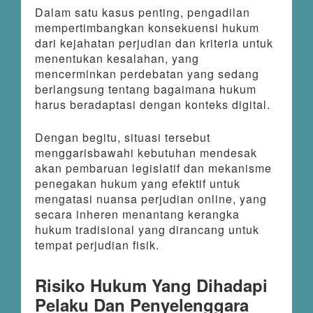
Dalam satu kasus penting, pengadilan
mempertimbangkan konsekuensi hukum
dari kejahatan perjudian dan kriteria untuk
menentukan kesalahan, yang
mencerminkan perdebatan yang sedang
berlangsung tentang bagaimana hukum
harus beradaptasi dengan konteks digital.
Dengan begitu, situasi tersebut
menggarisbawahi kebutuhan mendesak
akan pembaruan legislatif dan mekanisme
penegakan hukum yang efektif untuk
mengatasi nuansa perjudian online, yang
secara inheren menantang kerangka
hukum tradisional yang dirancang untuk
tempat perjudian fisik.
Risiko Hukum Yang Dihadapi
Pelaku Dan Penyelenggara