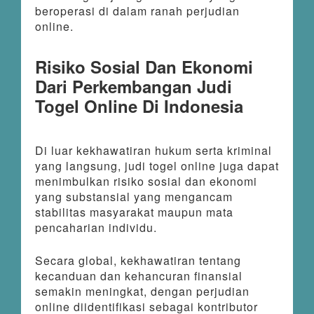
beroperasi di dalam ranah perjudian
online.
Risiko Sosial Dan Ekonomi
Dari Perkembangan Judi
Togel Online Di Indonesia
Di luar kekhawatiran hukum serta kriminal
yang langsung, judi togel online juga dapat
menimbulkan risiko sosial dan ekonomi
yang substansial yang mengancam
stabilitas masyarakat maupun mata
pencaharian individu.
Secara global, kekhawatiran tentang
kecanduan dan kehancuran finansial
semakin meningkat, dengan perjudian
online diidentifikasi sebagai kontributor