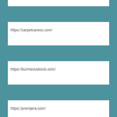
https://carpetcareoc.com/
https://burmevuckovic.com/
https://premjera.com/