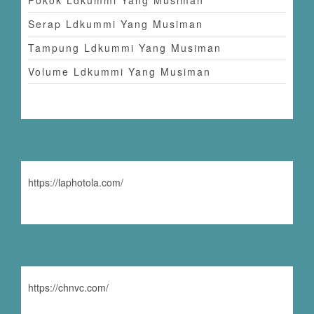
Serap Ldkummi Yang Musiman
Tampung Ldkummi Yang Musiman
Volume Ldkummi Yang Musiman
https://laphotola.com/
https://chnvc.com/