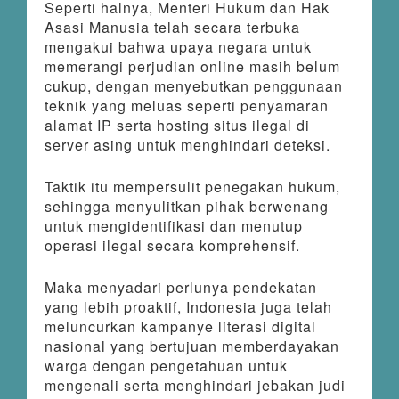
Seperti halnya, Menteri Hukum dan Hak
Asasi Manusia telah secara terbuka
mengakui bahwa upaya negara untuk
memerangi perjudian online masih belum
cukup, dengan menyebutkan penggunaan
teknik yang meluas seperti penyamaran
alamat IP serta hosting situs ilegal di
server asing untuk menghindari deteksi.
Taktik itu mempersulit penegakan hukum,
sehingga menyulitkan pihak berwenang
untuk mengidentifikasi dan menutup
operasi ilegal secara komprehensif.
Maka menyadari perlunya pendekatan
yang lebih proaktif, Indonesia juga telah
meluncurkan kampanye literasi digital
nasional yang bertujuan memberdayakan
warga dengan pengetahuan untuk
mengenali serta menghindari jebakan judi