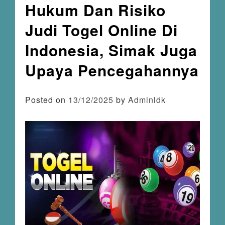
Hukum Dan Risiko
Judi Togel Online Di
Indonesia, Simak Juga
Upaya Pencegahannya
Posted on
13/12/2025
by
Adminldk