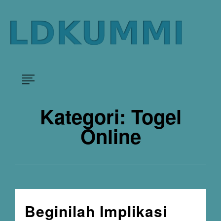
Skip
×
to
content
Situs Berita Membahas Beragam Kategori
Ldkummi
Kategori:
Togel
Online
Beginilah Implikasi