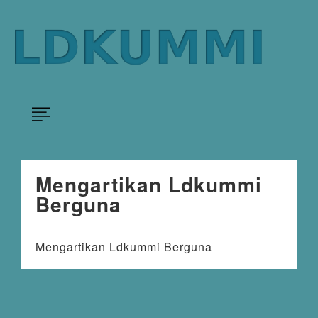
Skip
×
to
content
Situs Berita Membahas Beragam Kategori
Ldkummi
Mengartikan Ldkummi
Berguna
Mengartikan Ldkummi Berguna