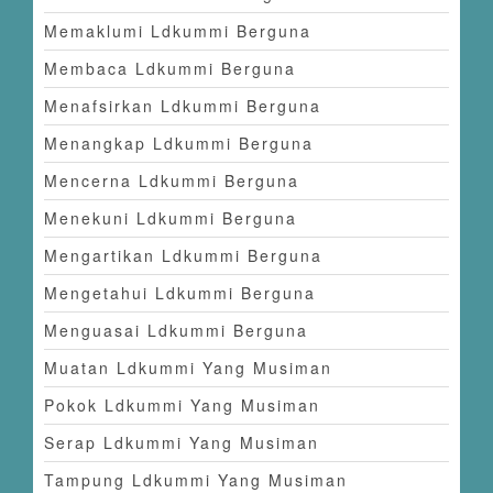
Memaklumi Ldkummi Berguna
Membaca Ldkummi Berguna
Menafsirkan Ldkummi Berguna
Menangkap Ldkummi Berguna
Mencerna Ldkummi Berguna
Menekuni Ldkummi Berguna
Mengartikan Ldkummi Berguna
Mengetahui Ldkummi Berguna
Menguasai Ldkummi Berguna
Muatan Ldkummi Yang Musiman
Pokok Ldkummi Yang Musiman
Serap Ldkummi Yang Musiman
Tampung Ldkummi Yang Musiman