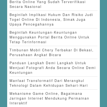
Berita Online Yang Sudah Terverifikasi
Secara Nasional
Beginilah Implikasi Hukum Dan Risiko Judi
Togel Online Di Indonesia, Simak Juga
Upaya Pencegahannya
Beginilah Keuntungan-Keuntungan
Menggunakan Portal Berita Online Untuk
Tetap Terinformasi
Timbunan Mobil Chery Terbakar Di Bekasi,
Perusahaan Angkat Bicara
Panduan Langkah Demi Langkah Untuk
Menjual Fotografi Anda Secara Online Demi
Keuntungan
Manfaat Transformatif Dari Merangkul
Teknologi Dalam Kehidupan Sehari-Hari
Mekanisme Game Online, Bagaimana
Jaringan Internet Mendukung Permainan
Interaktif