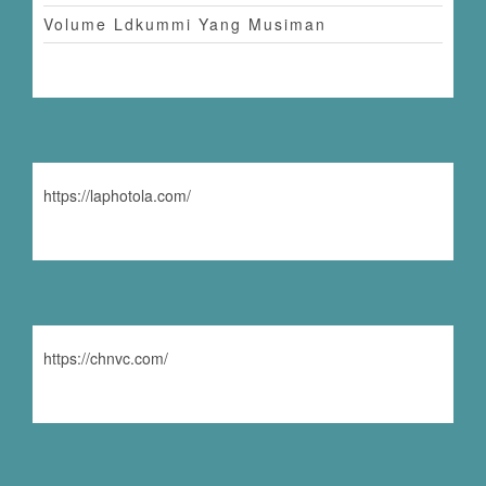
Volume Ldkummi Yang Musiman
https://laphotola.com/
https://chnvc.com/