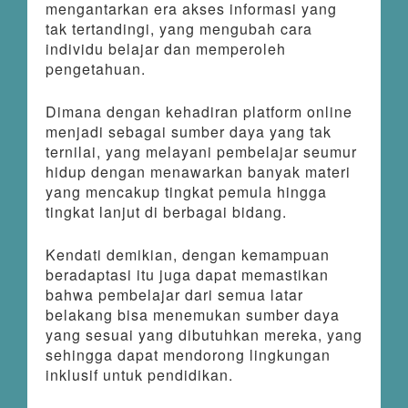
mengantarkan era akses informasi yang
tak tertandingi, yang mengubah cara
individu belajar dan memperoleh
pengetahuan.
Dimana dengan kehadiran platform online
menjadi sebagai sumber daya yang tak
ternilai, yang melayani pembelajar seumur
hidup dengan menawarkan banyak materi
yang mencakup tingkat pemula hingga
tingkat lanjut di berbagai bidang.
Kendati demikian, dengan kemampuan
beradaptasi itu juga dapat memastikan
bahwa pembelajar dari semua latar
belakang bisa menemukan sumber daya
yang sesuai yang dibutuhkan mereka, yang
sehingga dapat mendorong lingkungan
inklusif untuk pendidikan.