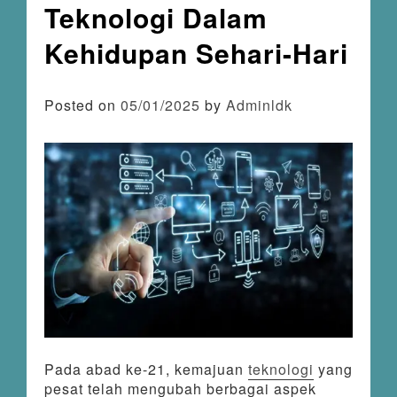
Teknologi Dalam
Kehidupan Sehari-Hari
Posted on
05/01/2025
by
Adminldk
Pada abad ke-21, kemajuan
teknologi
yang
pesat telah mengubah berbagai aspek