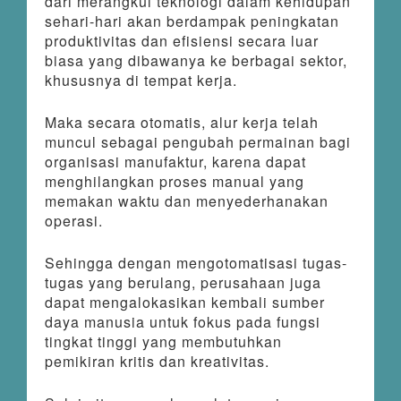
dari merangkul teknologi dalam kehidupan
sehari-hari akan berdampak peningkatan
produktivitas dan efisiensi secara luar
biasa yang dibawanya ke berbagai sektor,
khususnya di tempat kerja.
Maka secara otomatis, alur kerja telah
muncul sebagai pengubah permainan bagi
organisasi manufaktur, karena dapat
menghilangkan proses manual yang
memakan waktu dan menyederhanakan
operasi.
Sehingga dengan mengotomatisasi tugas-
tugas yang berulang, perusahaan juga
dapat mengalokasikan kembali sumber
daya manusia untuk fokus pada fungsi
tingkat tinggi yang membutuhkan
pemikiran kritis dan kreativitas.