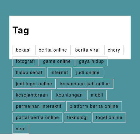
Tag
bekasi
berita online
berita viral
chery
fotografi
game online
gaya hidup
hidup sehat
internet
judi online
judi togel online
kecanduan judi online
kesejahteraan
keuntungan
mobil
permainan interaktif
platform berita online
portal berita online
teknologi
togel online
viral