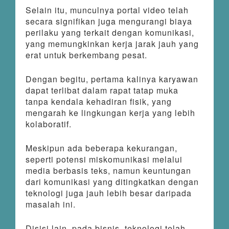
Selain itu, munculnya portal video telah
secara signifikan juga mengurangi biaya
perilaku yang terkait dengan komunikasi,
yang memungkinkan kerja jarak jauh yang
erat untuk berkembang pesat.
Dengan begitu, pertama kalinya karyawan
dapat terlibat dalam rapat tatap muka
tanpa kendala kehadiran fisik, yang
mengarah ke lingkungan kerja yang lebih
kolaboratif.
Meskipun ada beberapa kekurangan,
seperti potensi miskomunikasi melalui
media berbasis teks, namun keuntungan
dari komunikasi yang ditingkatkan dengan
teknologi juga jauh lebih besar daripada
masalah ini.
Disisi lain, pada bisnis, teknologi telah