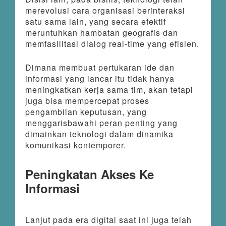
merevolusi cara organisasi berinteraksi
satu sama lain, yang secara efektif
meruntuhkan hambatan geografis dan
memfasilitasi dialog real-time yang efisien.
Dimana membuat pertukaran ide dan
informasi yang lancar itu tidak hanya
meningkatkan kerja sama tim, akan tetapi
juga bisa mempercepat proses
pengambilan keputusan, yang
menggarisbawahi peran penting yang
dimainkan teknologi dalam dinamika
komunikasi kontemporer.
Peningkatan Akses Ke
Informasi
Lanjut pada era digital saat ini juga telah