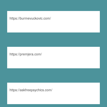
https://burmevuckovic.com/
https://premjera.com/
https://askfreepsychics.com/