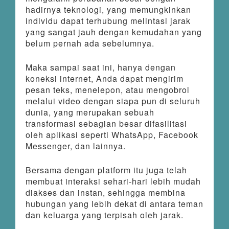
hadirnya teknologi, yang memungkinkan
individu dapat terhubung melintasi jarak
yang sangat jauh dengan kemudahan yang
belum pernah ada sebelumnya.
Maka sampai saat ini, hanya dengan
koneksi internet, Anda dapat mengirim
pesan teks, menelepon, atau mengobrol
melalui video dengan siapa pun di seluruh
dunia, yang merupakan sebuah
transformasi sebagian besar difasilitasi
oleh aplikasi seperti WhatsApp, Facebook
Messenger, dan lainnya.
Bersama dengan platform itu juga telah
membuat interaksi sehari-hari lebih mudah
diakses dan instan, sehingga membina
hubungan yang lebih dekat di antara teman
dan keluarga yang terpisah oleh jarak.