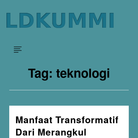
Skip
×
to
content
Situs Berita Membahas Beragam Kategori
Ldkummi
Tag:
teknologi
Manfaat Transformatif
Dari Merangkul